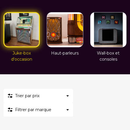
Juke-box
Haut-parleurs
Wall-box et
d'occasion
consoles
Trier par prix
Filtrer par marque