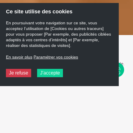
Ce site utilise des cookies
En poursuivant votre navigation sur ce site, vous
acceptez l’utilisation de [Cookies ou autres traceurs]
pour vous proposer [Par exemple, des publicités ciblées
adaptés à vos centres d’intérêts] et [Par exemple,
réaliser des statistiques de visites].
FINANCEZ VOTRE ACHAT
En savoir plus
Paramétrer vos cookies
Avec Sofinco, étalez le règlement de votre commande.
Je refuse
J'accepte
CALCULER MA MENSUALITÉ
En cliquant sur ce lien vous allez être redirigé vers le site sécurisé de notre
partenaire SOFINCO.
Un crédit vous engage et doit être
remboursé. Vérifiez vos capacités de
remboursement avant de vous engager.