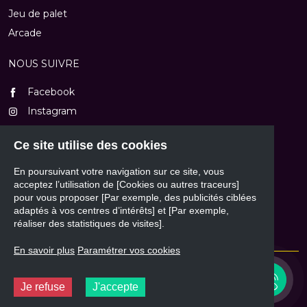
Jeu de palet
Arcade
NOUS SUIVRE
Facebook
Instagram
TikTok
Ce site utilise des cookies
Youtube
En poursuivant votre navigation sur ce site, vous
NOUS CONTACTER
acceptez l’utilisation de [Cookies ou autres traceurs]
pour vous proposer [Par exemple, des publicités ciblées
Formulaire de contact
adaptés à vos centres d’intérêts] et [Par exemple,
réaliser des statistiques de visites].
En savoir plus
Paramétrer vos cookies
© 2026 - Mass'Automatic
03 82 84 77 20
(de 9h à 12h et de 14h à 18h30) ou
Je refuse
J'accepte
contact@massautomatic.fr
Design et développement :
Plugandcom