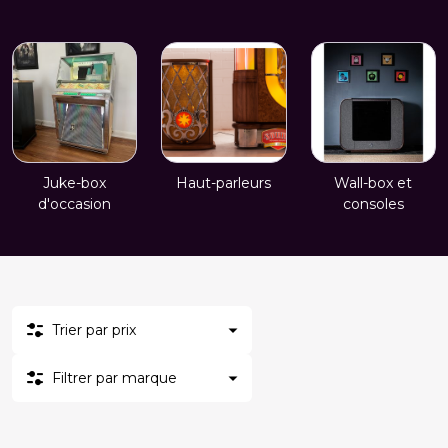
Juke-box
Haut-parleurs
Wall-box et
d'occasion
consoles
Trier par prix
Filtrer par marque