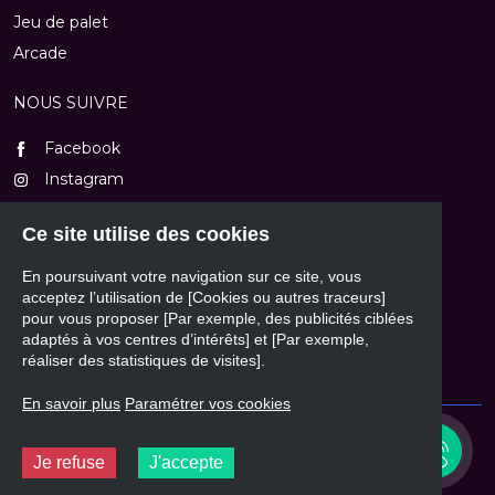
Jeu de palet
Arcade
NOUS SUIVRE
Facebook
Instagram
TikTok
Ce site utilise des cookies
Youtube
En poursuivant votre navigation sur ce site, vous
NOUS CONTACTER
acceptez l’utilisation de [Cookies ou autres traceurs]
pour vous proposer [Par exemple, des publicités ciblées
Formulaire de contact
adaptés à vos centres d’intérêts] et [Par exemple,
réaliser des statistiques de visites].
En savoir plus
Paramétrer vos cookies
© 2026 - Mass'Automatic
03 82 84 77 20
(de 9h à 12h et de 14h à 18h30) ou
Je refuse
J'accepte
contact@massautomatic.fr
Design et développement :
Plugandcom