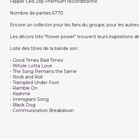
Flipper Led Zep Premium reconditionné
Nombre de parties 6770
Encore un collector pour les fans du groupe, pour les autres
Les décors très "flower power" trouvent leurs inspirations d
Liste des titres de la bande son :
- Good Times Bad Times
- Whole Lotta Love
- The Song Remains the Same
- Rock and Roll
- Trampled Under Foot
- Ramble On
- Kashmir
- Immigrant Song
- Black Dog
- Communication Breakdown