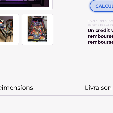
CALCU
En cliquant sur ce 
partenaire SOFI
Un crédit 
remboursé.
rembourse
Dimensions
Livraison