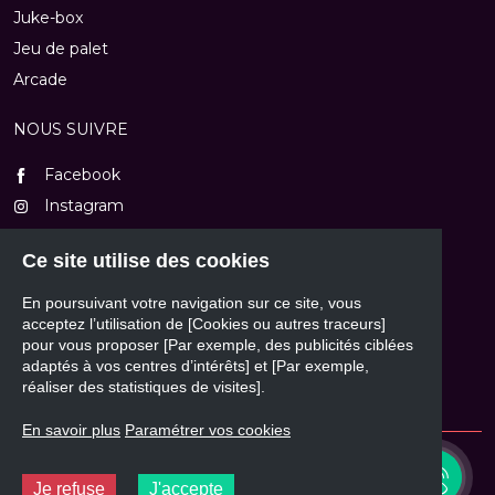
Juke-box
Jeu de palet
Arcade
NOUS SUIVRE
Facebook
Instagram
TikTok
Ce site utilise des cookies
Youtube
En poursuivant votre navigation sur ce site, vous
NOUS CONTACTER
acceptez l’utilisation de [Cookies ou autres traceurs]
pour vous proposer [Par exemple, des publicités ciblées
Formulaire de contact
adaptés à vos centres d’intérêts] et [Par exemple,
réaliser des statistiques de visites].
En savoir plus
Paramétrer vos cookies
© 2026 - Mass'Automatic
03 82 84 77 20
(de 9h à 12h et de 14h à 18h30) ou
Je refuse
J'accepte
contact@massautomatic.fr