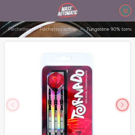
Fléchettes
Fléchettes softtip
Tungstène 90% tornado