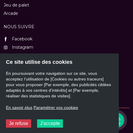
Jeu de palet
Arcade
NOUS SUIVRE
Facebook
Instagram
TikTok
Ce site utilise des cookies
Youtube
En poursuivant votre navigation sur ce site, vous
NOUS CONTACTER
acceptez l’utilisation de [Cookies ou autres traceurs]
pour vous proposer [Par exemple, des publicités ciblées
Formulaire de contact
adaptés à vos centres d’intérêts] et [Par exemple,
réaliser des statistiques de visites].
En savoir plus
Paramétrer vos cookies
© 2026 - Mass'Automatic
03 82 84 77 20
(de 9h à 12h et de 14h à 18h30) ou
Je refuse
J'accepte
contact@massautomatic.fr
Design et développement :
Plugandcom