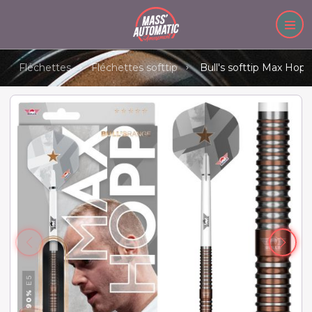
Fléchettes
Fléchettes softtip
Bull's softtip Max Hop