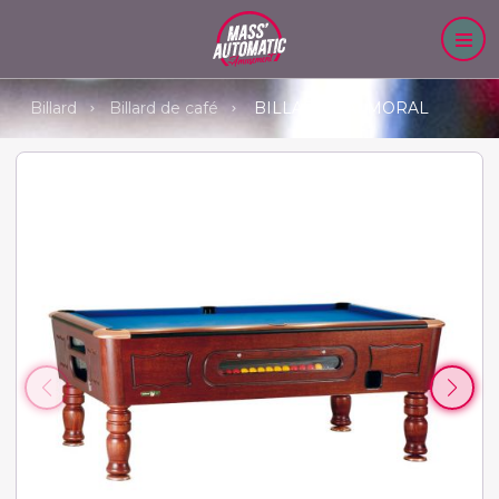
Billard
Billard de café
BILLARD BALMORAL