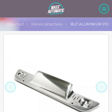
Baby foot
Pièces détachées
BUT ALUMINIUM POLI