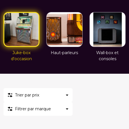
Juke-box
Haut-parleurs
Wall-box et
d'occasion
consoles
Trier par prix
Filtrer par marque