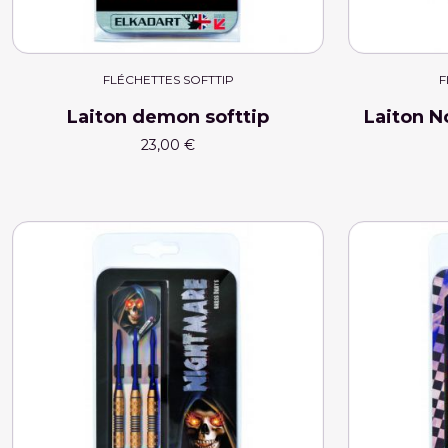
FLÉCHETTES SOFTTIP
F
Laiton demon softtip
Laiton N
23,00 €