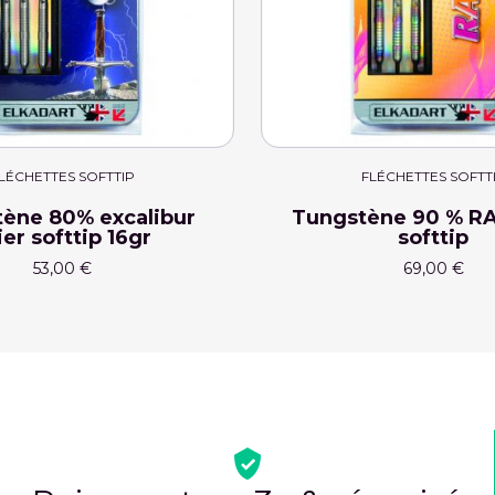
LÉCHETTES SOFTTIP
FLÉCHETTES SOFTT
ène 80% excalibur
Tungstène 90 % 
ier softtip 16gr
softtip
53,00 €
69,00 €