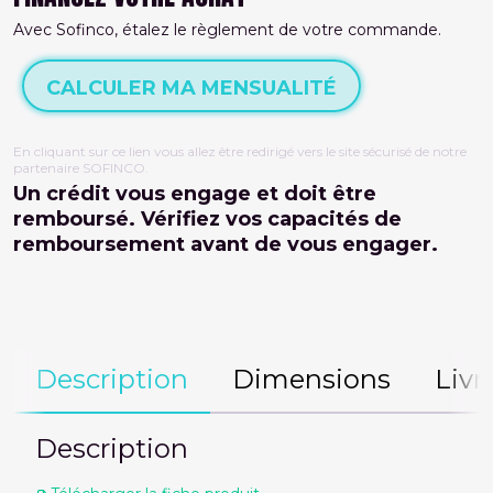
Avec Sofinco, étalez le règlement de votre commande.
CALCULER MA MENSUALITÉ
En cliquant sur ce lien vous allez être redirigé vers le site sécurisé de notre
partenaire SOFINCO.
Un crédit vous engage et doit être
remboursé. Vérifiez vos capacités de
remboursement avant de vous engager.
Description
Dimensions
Livr
Description